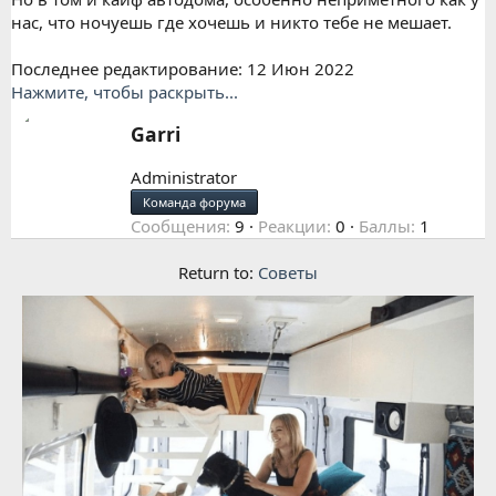
нас, что ночуешь где хочешь и никто тебе не мешает.
Последнее редактирование:
12 Июн 2022
Нажмите, чтобы раскрыть...
Н
Garri
а
п
Administrator
и
Команда форума
с
Сообщения
9
Реакции
0
Баллы
1
а
н
Return to:
Советы
о