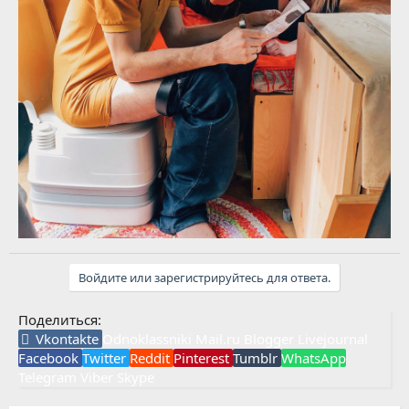
Войдите или зарегистрируйтесь для ответа.
Поделиться:
Vkontakte
Odnoklassniki
Mail.ru
Blogger
Livejournal
Facebook
Twitter
Reddit
Pinterest
Tumblr
WhatsApp
Telegram
Viber
Skype