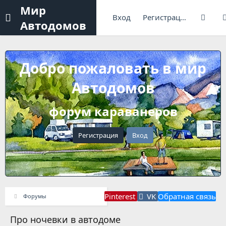
Мир
Вход
Регистрация
Автодомов
Добро пожаловать в мир
Автодомов
форум караванеров
Регистрация
Вход
Pinterest
VK
Обратная связь
Форумы
Про ночевки в автодоме