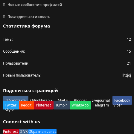
Новые сообщения профилей
Последняя активность
Статистика форума
Темы
12
Сообщения
15
Пользователи
21
Новый пользователь
lhzjoj
Поделиться страницей
Vkontakte
Odnoklassniki
Mail.ru
Blogger
Livejournal
Facebook
Twitter
Reddit
Pinterest
Tumblr
WhatsApp
Telegram
Viber
Skype
Connect with us
Pinterest
VK
Обратная связь