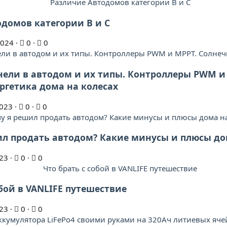
домов категории B и C
2024
0
0
ели в автодом и их типы. Контроллеры PWM и
ргетика дома на колесах
023
0
0
л продать автодом? Какие минусы и плюсы до
23
0
0
бой в VANLIFE путешествие
23
0
0