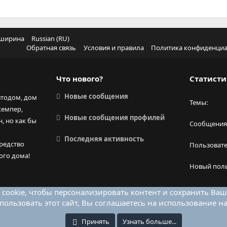
 ширина
Russian (RU)
Обратная связь
Условия и правила
Политика конфиденци
Что нового?
Статисти
Новые сообщения
втодом, дом
Темы
кемпер,
Новые сообщения профилей
, но как бы
Сообщения
Последняя активность
редство
Пользоват
ого дома!
Новый пол
cookie, чтобы персонализировать контент и сохранить Ваш в
ользовать этот сайт, Вы соглашаетесь на использование н
Принять
Узнать больше...