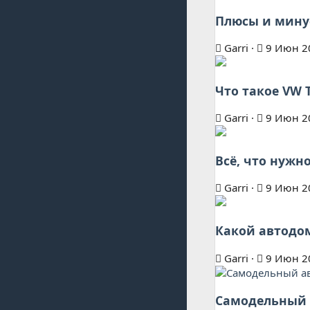
Плюсы и мину
Garri
9 Июн 2
Что такое VW 
Garri
9 Июн 2
Всё, что нужн
Garri
9 Июн 2
Какой автодом
Garri
9 Июн 2
Самодельный а