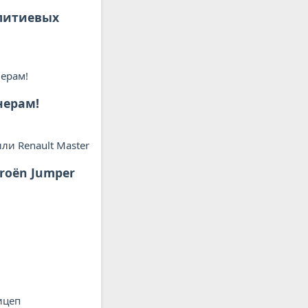
 литиевых
нерам!
troën Jumper