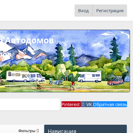
Вход
Регистрация
р Автодомов
ров
Pinterest
VK
Обратная связь
Навигация
Фильтры