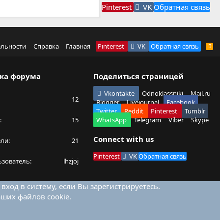
Pinterest
VK
Обратная связь
альности
Справка
Главная
Pinterest
VK
Обратная связь
R
S
S
ка форума
Поделиться страницей
Vkontakte
Odnoklassniki
Mail.ru
12
Blogger
Livejournal
Facebook
Twitter
Reddit
Pinterest
Tumblr
15
WhatsApp
Telegram
Viber
Skype
Connect with us
ели
21
Pinterest
VK
Обратная связь
ьзователь
lhzjoj
ход в систему, если Вы зарегистрируетесь.
аших файлов cookie.