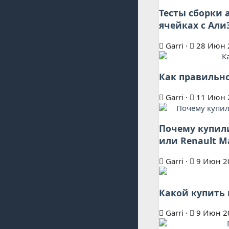
Тесты сборки 
ячейках с Али
Garri
28 Июн 
Как правильн
Garri
11 Июн 
Почему купили 
или Renault M
Garri
9 Июн 2
Какой купить 
Garri
9 Июн 2