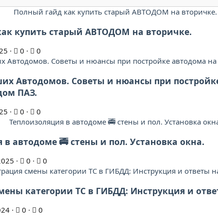
как купить старый АВТОДОМ на вторичке.
25
0
0
их Автодомов. Советы и нюансы при постройк
дом ПАЗ.
25
0
0
 в автодоме 🚎 стены и пол. Установка окна.
2025
0
0
мены категории ТС в ГИБДД: Инструкция и отв
024
0
0