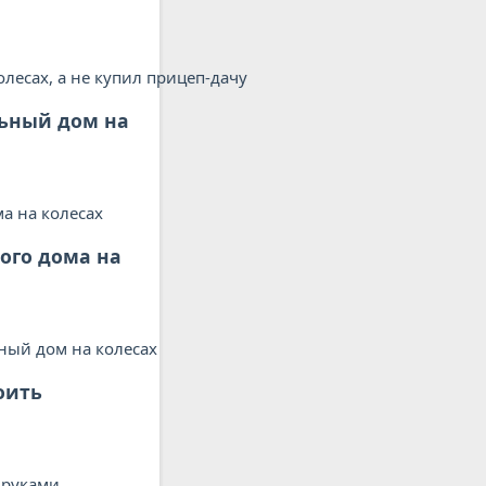
льный дом на
ого дома на
оить