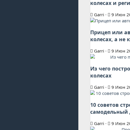
колесах и рег
Garri
9 Июн 2
Прицеп или ав
колесах, а не
Garri
9 Июн 2
Из чего постр
колесах
Garri
9 Июн 2
10 советов ст
самодельный 
Garri
9 Июн 2