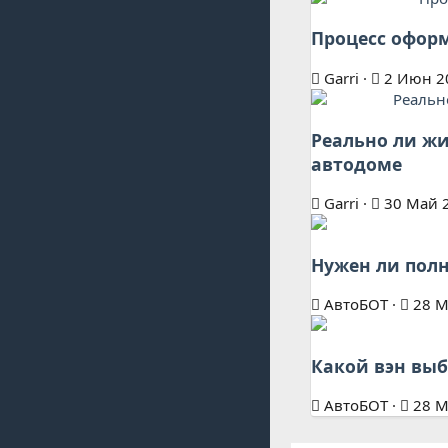
Процесс оформ
Garri
2 Июн 2
Реально ли жи
автодоме
Garri
30 Май 
Нужен ли полн
АвтоБОТ
28 М
Какой вэн выб
АвтоБОТ
28 М