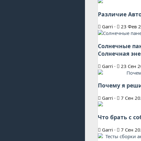
Различие Авто
Garri
23 Фев 
Солнечные пан
Солнечная эне
Garri
23 Сен 2
Почему я реши
Garri
7 Сен 20
Что брать с со
Garri
7 Сен 20