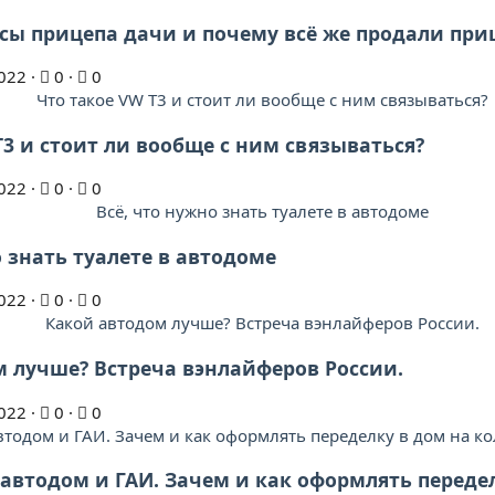
сы прицепа дачи и почему всё же продали при
022
0
0
T3 и стоит ли вообще с ним связываться?
022
0
0
о знать туалете в автодоме
022
0
0
 лучше? Встреча вэнлайферов России.
022
0
0
втодом и ГАИ. Зачем и как оформлять передел