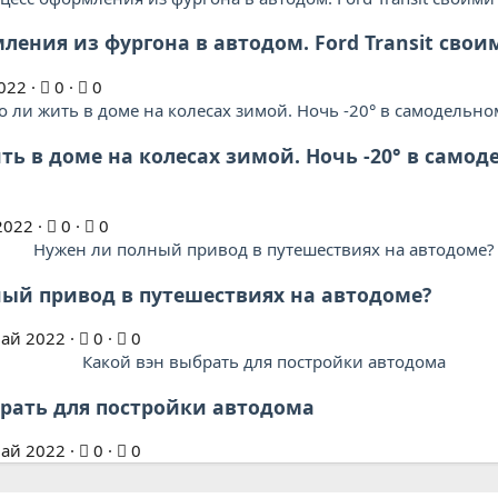
ления из фургона в автодом. Ford Transit сво
022
0
0
ть в доме на колесах зимой. Ночь -20° в само
2022
0
0
ый привод в путешествиях на автодоме?
ай 2022
0
0
рать для постройки автодома
ай 2022
0
0