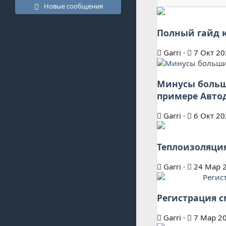
Новые сообщения
Полный гайд 
Garri
7 Окт 20
Минусы больш
примере Авто
Garri
6 Окт 20
Теплоизоляция
Garri
24 Мар 
Регистрация с
Garri
7 Мар 2