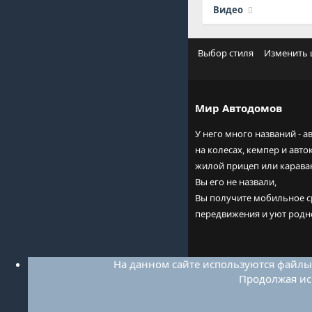
Видео
Выбор стиля
Изменить
Мир Автодомов
У него много названий - а
на колесах, кемпер и авто
жилой прицеп или караван
Вы его не назвали,
Вы получите мобильное с
передвижения и уют родн
На данном сайте используются файлы 
Продолжая исп