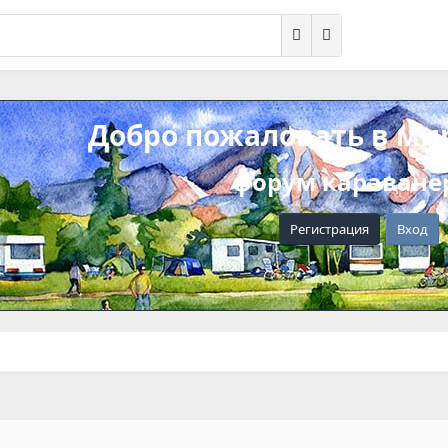
Добро пожаловать в ми
форум караване
Регистрация
Вход