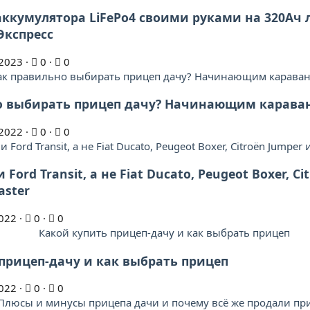
аккумулятора LiFePo4 своими руками на 320Ач
Экспресс
2023
0
0
о выбирать прицеп дачу? Начинающим карава
2022
0
0
Ford Transit, а не Fiat Ducato, Peugeot Boxer, Ci
aster
022
0
0
прицеп-дачу и как выбрать прицеп
022
0
0