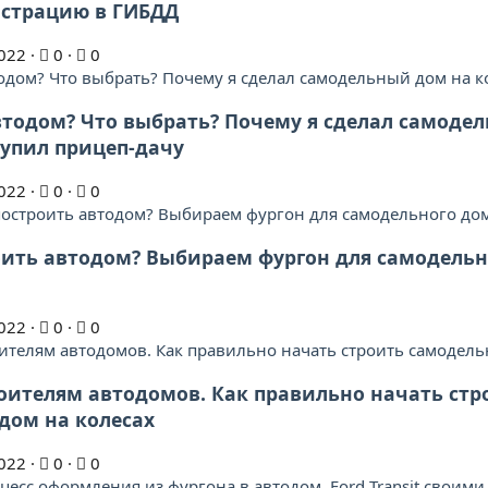
истрацию в ГИБДД
022
0
0
тодом? Что выбрать? Почему я сделал самоде
 купил прицеп-дачу
022
0
0
оить автодом? Выбираем фургон для самодельн
022
0
0
роителям автодомов. Как правильно начать стр
дом на колесах
022
0
0